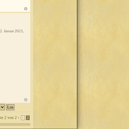
2. Januar 2023,
ite
2
von
2
•
1
2