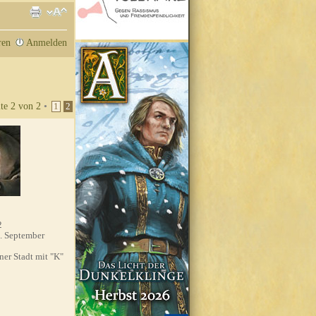
ren
Anmelden
ite
2
von
2
•
1
2
2
. September
'ner Stadt mit "K"