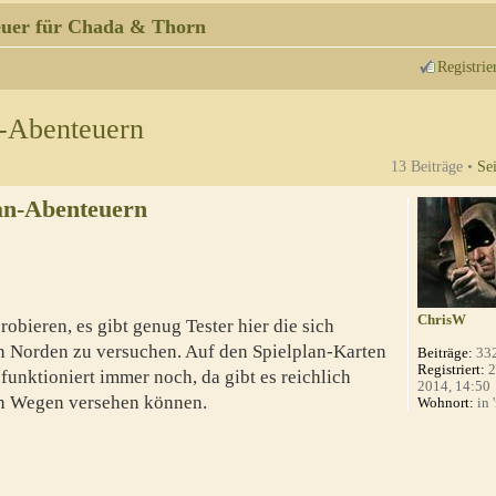
uer für Chada & Thorn
Registrie
n-Abenteuern
13 Beiträge •
Se
an-Abenteuern
ChrisW
robieren, es gibt genug Tester hier die sich
n Norden zu versuchen. Auf den Spielplan-Karten
Beiträge:
33
Registriert:
2
unktioniert immer noch, da gibt es reichlich
2014, 14:50
ren Wegen versehen können.
Wohnort:
in 