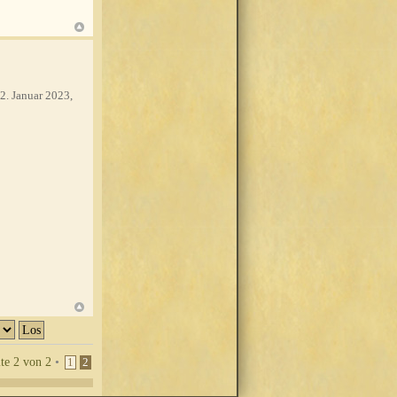
2. Januar 2023,
ite
2
von
2
•
1
2