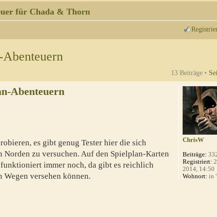
uer für Chada & Thorn
Registrie
n-Abenteuern
13 Beiträge •
Se
an-Abenteuern
ChrisW
robieren, es gibt genug Tester hier die sich
n Norden zu versuchen. Auf den Spielplan-Karten
Beiträge:
33
Registriert:
2
unktioniert immer noch, da gibt es reichlich
2014, 14:50
ren Wegen versehen können.
Wohnort:
in 