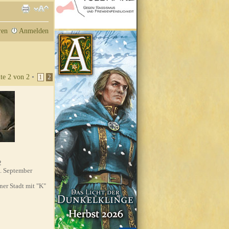
ren
Anmelden
ite
2
von
2
•
1
2
2
. September
'ner Stadt mit "K"