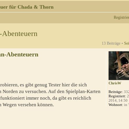
uer für Chada & Thorn
Registrie
n-Abenteuern
13 Beiträge •
Se
an-Abenteuern
ChrisW
robieren, es gibt genug Tester hier die sich
n Norden zu versuchen. Auf den Spielplan-Karten
Beiträge:
33
Registriert:
2
unktioniert immer noch, da gibt es reichlich
2014, 14:50
ren Wegen versehen können.
Wohnort:
in 