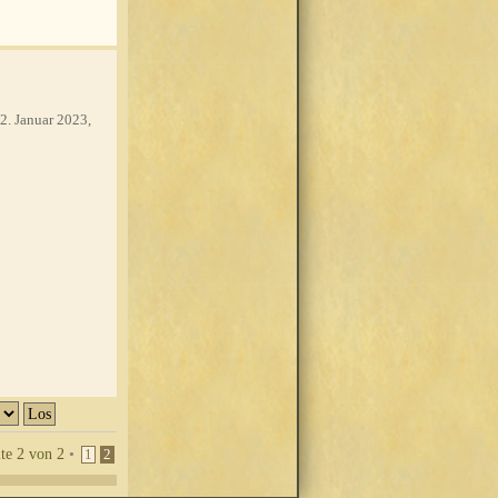
2. Januar 2023,
ite
2
von
2
•
1
2