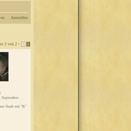
ren
Anmelden
ite
2
von
2
•
1
2
2
. September
'ner Stadt mit "K"