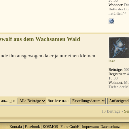
20:56
Wohnort:
Die
Hütte des Bu
natürlich^^
gswolf aus dem Wachsamen Wald
finde ihn ausgewogen da er ja nur einen kleinen
loro
Beiträge:
50
Registriert:
4
18:38
Wohnort:
Mo
Tiefen der Mi
t anzeigen:
Sortiere nach
13 Beiträge •
Se
Kontakt
|
Facebook
|
KOSMOS
|
Fiore GmbH
|
Impressum
|
Datenschutz