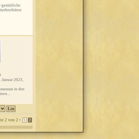
 gemütliche
tterbrotbären
0
. Januar 2023,
mentan in den
nen...
ite
2
von
2
•
1
2