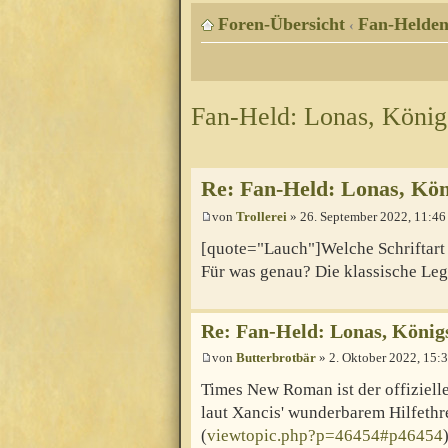
Foren-Übersicht
Fan-Helde
‹
Fan-Held: Lonas, Köni
Re: Fan-Held: Lonas, Kö
von
Trollerei
» 26. September 2022, 11:46
[quote="Lauch"]Welche Schriftart
Für was genau? Die klassische Leg
Re: Fan-Held: Lonas, Köni
von
Butterbrotbär
» 2. Oktober 2022, 15:
Times New Roman ist der offizielle
laut Xancis' wunderbarem Hilfeth
(
viewtopic.php?p=46454#p46454