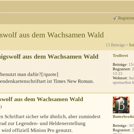
n
Registrie
gswolf aus dem Wachsamen Wald
13 Beiträge •
Se
nigswolf aus dem Wachsamen Wald
Trollerei
Beiträge:
15
Registriert:
2
13:23
 benutzt man dafür?[/quote]
Wohnort:
Auf
endenkartenschriftart ist Times New Roman.
spirituellen I
gswolf aus dem Wachsamen Wald
33
n Schriftart sicher sehr ähnlich, aber zumindest
Butterbrotb
read zur Legenden- und Heldenerstellung
Beiträge:
36
) wird offiziell Minion Pro genutzt.
Registriert:
2