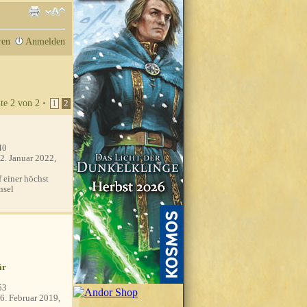
ren
Anmelden
ite
2
von
2
•
1
2
40
2. Januar 2022,
 einer höchst
nsel
är
53
6. Februar 2019,