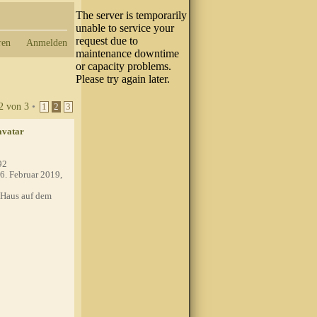
ren
Anmelden
2
von
3
•
1
2
3
92
6. Februar 2019,
Haus auf dem