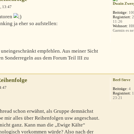
Dwain Zwer
, 13:47
Beiträge:
10
Autoren
Registriert:
2
11:26
king ja eher so aufstellen:
Wohnort:
HH 
Garmin es ne
uneingeschränkt empfehlen. Aus meiner Sicht
en Sonderregeln aus dem Forum Teil III zu
Reihenfolge
Beef-Steve
4:47
Beiträge:
4
Registriert:
1
23:21
Thread schon erwähnt, als Gruppe demnächst
be mir alles über Reihenfolgen usw angeschaut.
 nicht ganz. Kann man die „Ewige Kälte“
ronologisch vorkommen würde? Also nach der