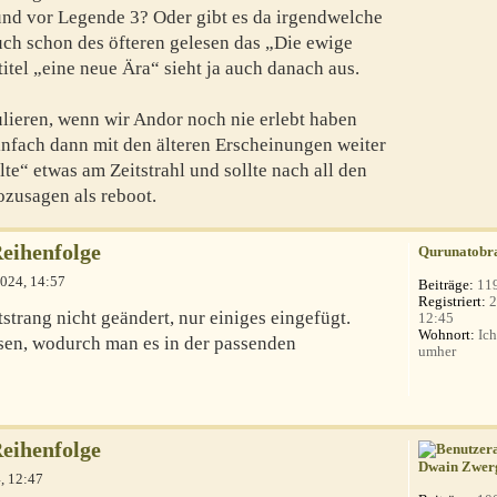
nd vor Legende 3? Oder gibt es da irgendwelche
ch schon des öfteren gelesen das „Die ewige
titel „eine neue Ära“ sieht ja auch danach aus.
lieren, wenn wir Andor noch nie erlebt haben
infach dann mit den älteren Erscheinungen weiter
e“ etwas am Zeitstrahl und sollte nach all den
ozusagen als reboot.
Reihenfolge
Qurunatobr
024, 14:57
Beiträge:
11
Registriert:
2
strang nicht geändert, nur einiges eingefügt.
12:45
Wohnort:
Ich
sen, wodurch man es in der passenden
umher
Reihenfolge
Dwain Zwer
, 12:47