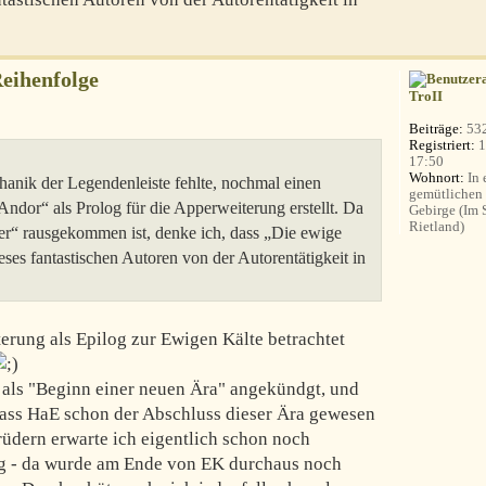
Reihenfolge
TroII
Beiträge:
53
Registriert:
1
17:50
Wohnort:
In 
hanik der Legendenleiste fehlte, nochmal einen
gemütlichen
ndor“ als Prolog für die Apperweiterung erstellt. Da
Gebirge (Im
Rietland)
er“ rausgekommen ist, denke ich, dass „Die ewige
eses fantastischen Autoren von der Autorentätigkeit in
terung als Epilog zur Ewigen Kälte betrachtet
ls "Beginn einer neuen Ära" angekündgt, und
 dass HaE schon der Abschluss dieser Ära gewesen
rüdern erwarte ich eigentlich schon noch
ng - da wurde am Ende von EK durchaus noch