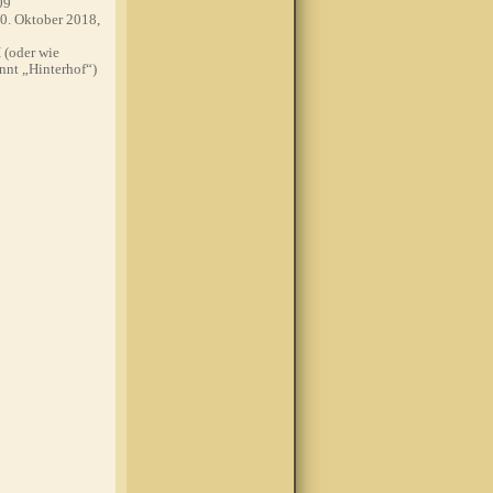
09
0. Oktober 2018,
(oder wie
nnt „Hinterhof“)