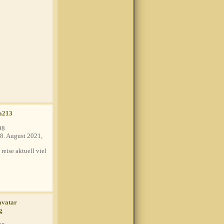
a213
98
8. August 2021,
 reise aktuell viel
g