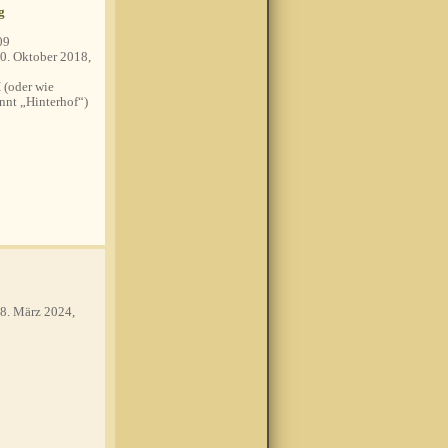
g
09
0. Oktober 2018,
(oder wie
nnt „Hinterhof“)
8. März 2024,