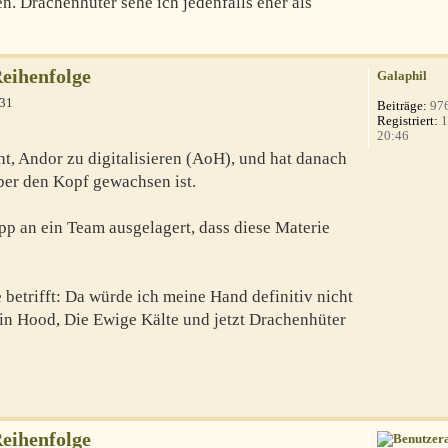
en. Drachenhüter sehe ich jedenfalls eher als
Reihenfolge
Galaphil
:31
Beiträge:
97
Registriert:
1
20:46
t, Andor zu digitalisieren (AoH), und hat danach
ber den Kopf gewachsen ist.
p an ein Team ausgelagert, dass diese Materie
betrifft: Da würde ich meine Hand definitiv nicht
bin Hood, Die Ewige Kälte und jetzt Drachenhüter
Reihenfolge