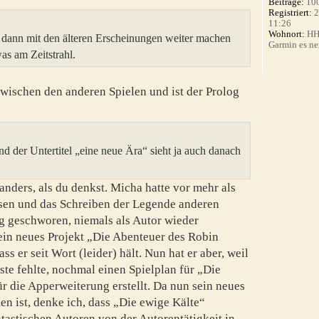
Beiträge:
10
Registriert:
2
11:26
Wohnort:
HH 
 dann mit den älteren Erscheinungen weiter machen
Garmin es ne
as am Zeitstrahl.
zwischen den anderen Spielen und ist der Prolog
nd der Untertitel „eine neue Ära“ sieht ja auch danach
nders, als du denkst. Micha hatte vor mehr als
ssen und das Schreiben der Legende anderen
ig geschworen, niemals als Autor wieder
in neues Projekt „Die Abenteuer des Robin
s er seit Wort (leider) hält. Nun hat er aber, weil
te fehlte, nochmal einen Spielplan für „Die
r die Apperweiterung erstellt. Da nun sein neues
 ist, denke ich, dass „Die ewige Kälte“
ntastischen Autoren von der Autorentätigkeit in