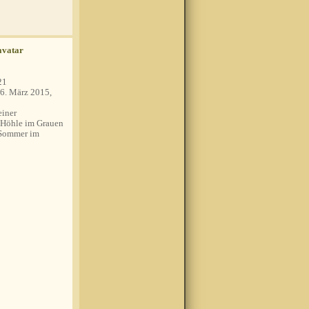
21
6. März 2015,
einer
 Höhle im Grauen
 Sommer im