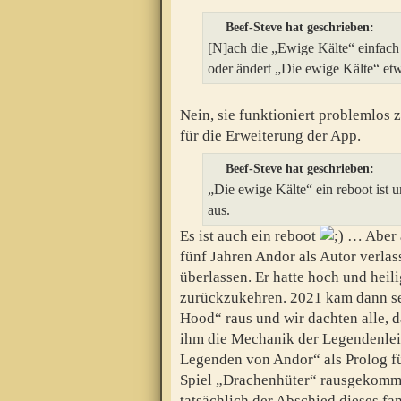
Beef-Steve hat geschrieben:
[N]ach die „Ewige Kälte“ einfach
oder ändert „Die ewige Kälte“ etw
Nein, sie funktioniert problemlos 
für die Erweiterung der App.
Beef-Steve hat geschrieben:
„Die ewige Kälte“ ein reboot ist u
aus.
Es ist auch ein reboot
… Aber a
fünf Jahren Andor als Autor verla
überlassen. Er hatte hoch und heil
zurückzukehren. 2021 kam dann se
Hood“ raus und wir dachten alle, das
ihm die Mechanik der Legendenleis
Legenden von Andor“ als Prolog fü
Spiel „Drachenhüter“ rausgekommen
tatsächlich der Abschied dieses fa