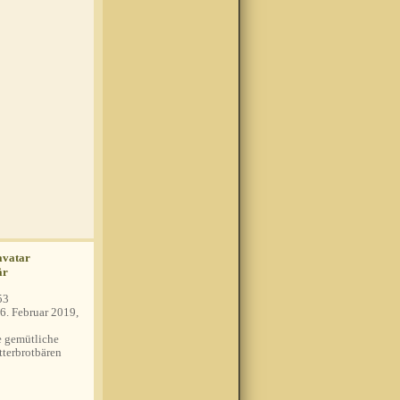
är
53
6. Februar 2019,
 gemütliche
tterbrotbären