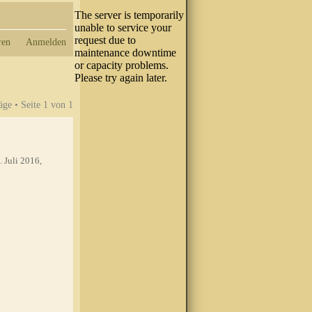
ren
Anmelden
äge • Seite
1
von
1
. Juli 2016,