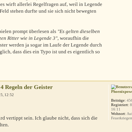
ies wirft allerlei Regelfragen auf, weil in Legende
 Feld stehen durfte und sie sich nicht bewegten
Spielen prompt überlesen als
"Es gelten dieselben
n Ritter wie in Legende 3"
, woraufhin die
ister werden ja sogar im Laufe der Legende durch
lich, dass dies ein Typo ist und es eigentlich so
4 Regeln der Geister
Phoenixpow
25, 12:52
Beiträge:
45
Registriert:
8
16:11
Wohnort:
Auf
 vertippt sein. Ich glaube nicht, dass sich die
Feuerkrieger
lten.