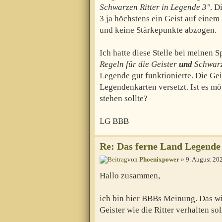
Schwarzen Ritter in Legende 3"
. D
3 ja höchstens ein Geist auf einem
und keine Stärkepunkte abzogen.
Ich hatte diese Stelle bei meinen 
Regeln für die Geister
und
Schwarze
Legende gut funktionierte. Die Ge
Legendenkarten versetzt. Ist es mög
stehen sollte?
LG BBB
Re: Das ferne Land Legende 
von
Phoenixpower
» 9. August 20
Hallo zusammen,
ich bin hier BBBs Meinung. Das wird
Geister wie die Ritter verhalten sol