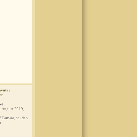
er
64
. August 2019,
 Danwar, bei den
n