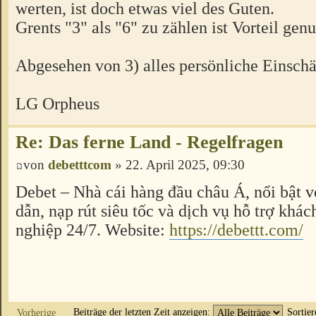
werten, ist doch etwas viel des Guten.
Grents "3" als "6" zu zählen ist Vorteil genu
Abgesehen von 3) alles persönliche Einsch
LG Orpheus
Re: Das ferne Land - Regelfragen
von
debetttcom
» 22. April 2025, 09:30
Debet – Nhà cái hàng đầu châu Á, nổi bật vớ
dẫn, nạp rút siêu tốc và dịch vụ hỗ trợ khá
nghiệp 24/7. Website:
https://debettt.com/
Beiträge der letzten Zeit anzeigen:
Sortie
Vorherige