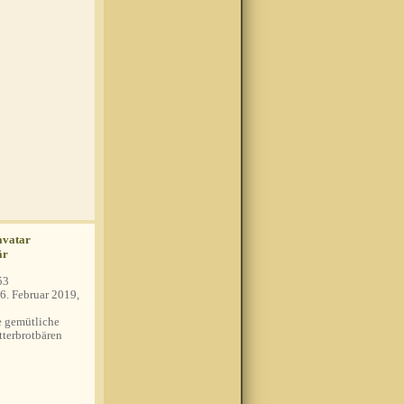
är
53
6. Februar 2019,
 gemütliche
tterbrotbären