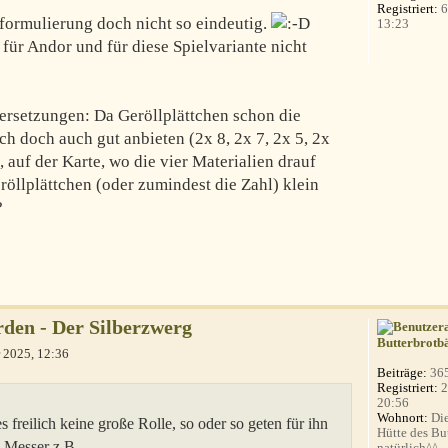
Registriert:
6
lformulierung doch nicht so eindeutig.
13:23
 für Andor und für diese Spielvariante nicht
ersetzungen: Da Geröllplättchen schon die
ch doch auch gut anbieten (2x 8, 2x 7, 2x 5, 2x
 auf der Karte, wo die vier Materialien drauf
röllplättchen (oder zumindest die Zahl) klein
?
den - Der Silberzwerg
Butterbrotb
 2025, 12:36
Beiträge:
36
Registriert:
2
20:56
Wohnort:
Die
s freilich keine große Rolle, so oder so geten für ihn
Hütte des Bu
s Messer z.B.
natürlich^^