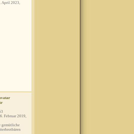
. April 2023,
är
53
6. Februar 2019,
 gemütliche
tterbrotbären