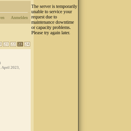
ren
Anmelden
0
21
22
23
24
3
. April 2023,