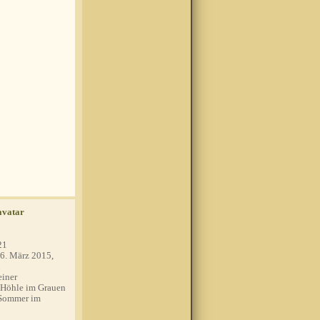
21
6. März 2015,
einer
 Höhle im Grauen
 Sommer im