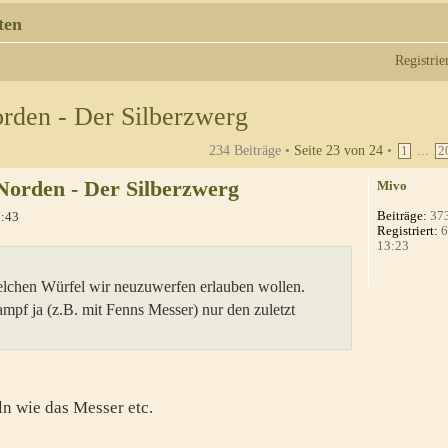
ten
Registrie
rden - Der Silberzwerg
234 Beiträge •
Seite
23
von
24
•
...
1
2
Norden - Der Silberzwerg
Mivo
Beiträge:
37
7:43
Registriert:
6
13:23
elchen Würfel wir neuzuwerfen erlauben wollen.
mpf ja (z.B. mit Fenns Messer) nur den zuletzt
n wie das Messer etc.