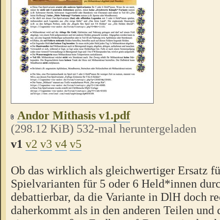
Andor Mithasis v1.pdf
(298.12 KiB) 532-mal heruntergeladen
v1
v2
v3
v4
v5
Ob das wirklich als gleichwertiger Ersatz fü
Spielvarianten für 5 oder 6 Held*innen dur
debattierbar, da die Variante in DlH doch r
daherkommt als in den anderen Teilen und 