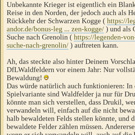
Unbekannte Krieger ist eigentlich ein Blan
Reise in den Norden, der jedoch auch als He
Rückkehr der Schwarzen Kogge (
https://l
andor.de/bonus-leg ... zen-kogge/
) und als 
Suche nach Grenolin (
https://legenden-von
suche-nach-grenolin/
) auftreten kann.
Ah, das steckte also hinter Deinem Vorschl
DfLWaldfeldern vor einem Jahr: Nur vollst
Bewaldung!
Das würde natürlich auch funktionieren: In 
Spielvariante sind Waldfelder ja nur für Dru
könnte man sich verstellen, dass Drukil, wen
verwandeln will, einfach auf die nicht bewa
halb bewaldeten Felds stellen könnte, und 
bewaldete Felder zählen müssen. Anderersei
wenn er sich verwandeln will, auch auf die