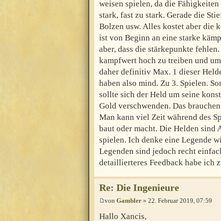
weisen spielen, da die Fähigkeiten 
stark, fast zu stark. Gerade die St
Bolzen usw. Alles kostet aber die 
ist von Beginn an eine starke käm
aber, dass die stärkepunkte fehlen
kampfwert hoch zu treiben und um
daher definitiv Max. 1 dieser He
haben also mind. Zu 3. Spielen. Son
sollte sich der Held um seine kon
Gold verschwenden. Das brauchen 
Man kann viel Zeit während des Sp
baut oder macht. Die Helden sind 
spielen. Ich denke eine Legende wi
Legenden sind jedoch recht einfac
detaillierteres Feedback habe ich z
Re: Die Ingenieure
von
Gambler
» 22. Februar 2019, 07:59
Hallo Xancis,