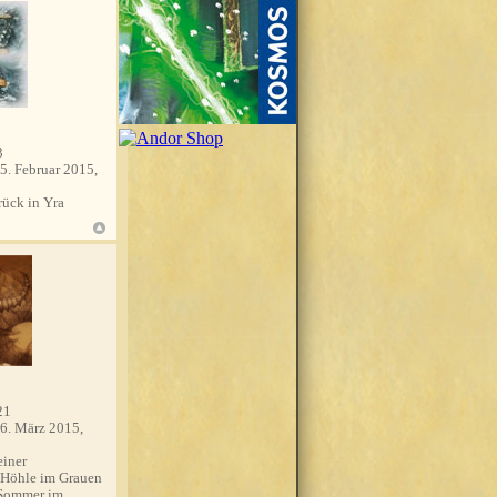
3
5. Februar 2015,
ück in Yra
21
6. März 2015,
einer
 Höhle im Grauen
 Sommer im