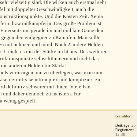
sehr vielseitig sind. Die wirken auch erstmal sehr
iefel mit doppelter Geschwindigkeit, auch die
konstruktionspunkte. Und die Kosten Zeit. Xenia
pferin bzw mitkämpferin. Das große Problem ist
. Einerseits um gerade im mid und late Game den
 gegen den endgegner zu Kämpfen. Man sollte
lden mit nehmen und mind. Noch 2 andere Helden
st reicht es mit der Stärke nicht aus. Des weiteren
struktionspunkte selbst kümmern und nicht das
die anderen Helden für Stärke.
iels verbringen, um zu überlegen, was man nun
Also definitiv sehr komplex und kompliziert zu
rd definitiv schwerer mit ihnen. Viele Fan
h und daher dennoch zu meistern. Für
u wenig gespielt.
Gambler
Beiträge:
25
Registriert:
1
12:38