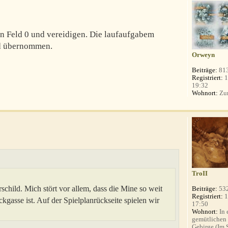
on Feld 0 und vereidigen. Die laufaufgabem
d übernommen.
Orweyn
Beiträge:
81
Registriert:
1
19:32
Wohnort:
Zur
TroII
child. Mich stört vor allem, dass die Mine so weit
Beiträge:
53
Registriert:
1
gasse ist. Auf der Spielplanrückseite spielen wir
17:50
Wohnort:
In 
gemütlichen
Gebirge (Im