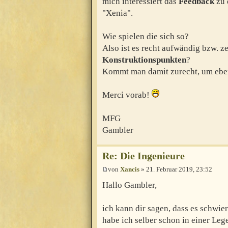
mich interessiert das
Feedback
zu 
"Xenia".
Wie spielen die sich so?
Also ist es recht aufwändig bzw. z
Konstruktionspunkten
?
Kommt man damit zurecht, um eben
Merci vorab!
MFG
Gambler
Re: Die Ingenieure
von
Xancis
» 21. Februar 2019, 23:52
Hallo Gambler,
ich kann dir sagen, dass es schwie
habe ich selber schon in einer Leg