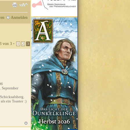
ren
Anmelden
3
von
3
•
1
2
3
06
. September
Schicksalsberg.
ls ein Toaster :)