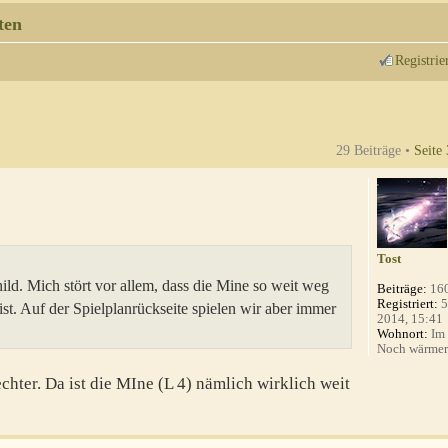
ten
Registrie
29 Beiträge •
Seite
Tost
ld. Mich stört vor allem, dass die Mine so weit weg
Beiträge:
16
Registriert:
5
st. Auf der Spielplanrückseite spielen wir aber immer
2014, 15:41
Wohnort:
Im 
Noch wärmer a
chter. Da ist die MIne (L 4) nämlich wirklich weit