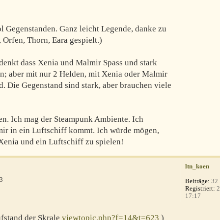
ool Gegenstanden. Ganz leicht Legende, danke zu
 Orfen, Thorn, Eara gespielt.)
 denkt dass Xenia und Malmir Spass und stark
n; aber mit nur 2 Helden, mit Xenia oder Malmir
rd. Die Gegenstand sind stark, aber brauchen viele
den. Ich mag der Steampunk Ambiente. Ich
mir in ein Luftschiff kommt. Ich würde mögen,
enia und ein Luftschiff zu spielen!
ltn_koen
53
Beiträge:
32
Registriert:
2
17:17
fstand der Skrale
viewtopic.php?f=14&t=623
)