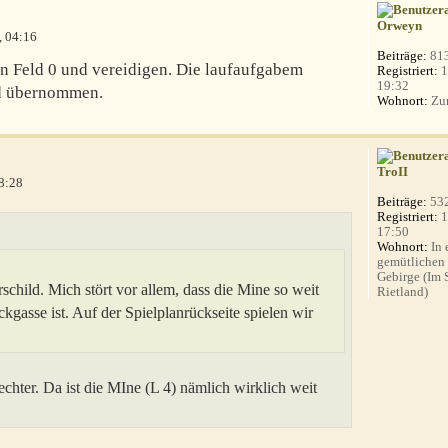
Orweyn
, 04:16
Beiträge:
81
on Feld 0 und vereidigen. Die laufaufgabem
Registriert:
1
19:32
d übernommen.
Wohnort:
Zur
TroII
8:28
Beiträge:
53
Registriert:
1
17:50
Wohnort:
In 
gemütlichen
Gebirge (Im
child. Mich stört vor allem, dass die Mine so weit
Rietland)
gasse ist. Auf der Spielplanrückseite spielen wir
echter. Da ist die MIne (L 4) nämlich wirklich weit