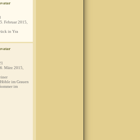
3
5. Februar 2015,
ück in Yra
21
6. März 2015,
einer
 Höhle im Grauen
 Sommer im