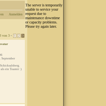
ren
Anmelden
3
von
3
•
1
2
3
06
. September
Schicksalsberg.
ls ein Toaster :)