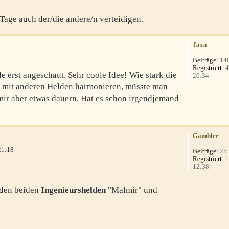
Tage auch der/die andere/n verteidigen.
Jaxa
Beiträge:
14
Registriert:
4
e erst angeschaut. Sehr coole Idee! Wie stark die
20:34
ie mit anderen Helden harmonieren, müsste man
mir aber etwas dauern. Hat es schon irgendjemand
Gambler
21:18
Beiträge:
25
Registriert:
1
12:38
den beiden
Ingenieurshelden
"Malmir" und