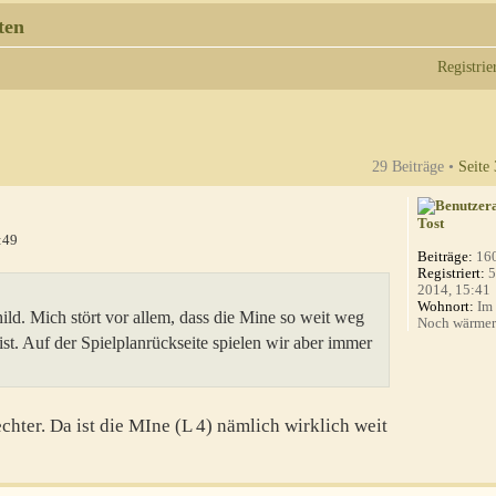
ten
Registrie
29 Beiträge •
Seite
Tost
:49
Beiträge:
16
Registriert:
5
2014, 15:41
Wohnort:
Im 
ld. Mich stört vor allem, dass die Mine so weit weg
Noch wärmer a
st. Auf der Spielplanrückseite spielen wir aber immer
chter. Da ist die MIne (L 4) nämlich wirklich weit