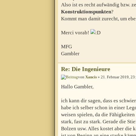
Also ist es recht aufwändig bzw. z
Konstruktionspunkten
?
Kommt man damit zurecht, um eben
Merci vorab!
MFG
Gambler
Re: Die Ingenieure
von
Xancis
» 21. Februar 2019, 23
Hallo Gambler,
ich kann dir sagen, dass es schwie
habe ich selber schon in einer Leg
weisen spielen, da die Fähigkeiten 
stark, fast zu stark. Gerade die St
Bolzen usw. Alles kostet aber die 
ist von Beginn an eine starke käm