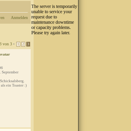
ren
Anmelden
3
von
3
•
1
2
3
06
. September
Schicksalsberg.
ls ein Toaster :)