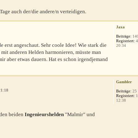
Tage auch der/die andere/n verteidigen.
Jaxa
Beiträge:
14
Registriert:
4
e erst angeschaut. Sehr coole Idee! Wie stark die
20:34
ie mit anderen Helden harmonieren, müsste man
mir aber etwas dauern. Hat es schon irgendjemand
Gambler
21:18
Beiträge:
25
Registriert:
1
12:38
den beiden
Ingenieurshelden
"Malmir" und