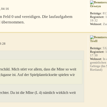
Orweyn
, 04:16
Beiträge:
81
on Feld 0 und vereidigen. Die laufaufgabem
Registriert:
1
19:32
d übernommen.
Wohnort:
Zur
TroII
8:28
Beiträge:
53
Registriert:
1
17:50
Wohnort:
In 
gemütlichen
Gebirge (Im
child. Mich stört vor allem, dass die Mine so weit
Rietland)
gasse ist. Auf der Spielplanrückseite spielen wir
echter. Da ist die MIne (L 4) nämlich wirklich weit