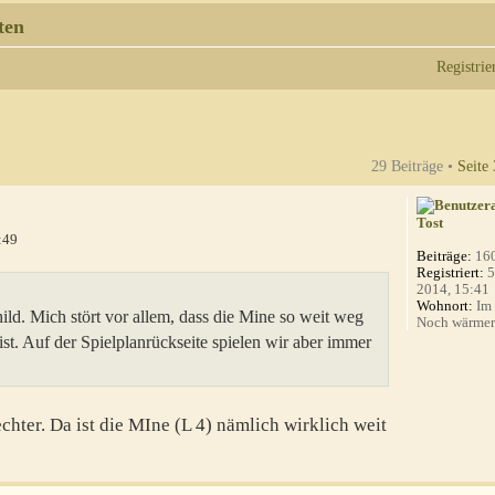
ten
Registrie
29 Beiträge •
Seite
Tost
:49
Beiträge:
16
Registriert:
5
2014, 15:41
Wohnort:
Im 
ld. Mich stört vor allem, dass die Mine so weit weg
Noch wärmer a
st. Auf der Spielplanrückseite spielen wir aber immer
chter. Da ist die MIne (L 4) nämlich wirklich weit