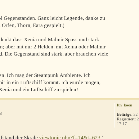
ool Gegenstanden. Ganz leicht Legende, danke zu
 Orfen, Thorn, Eara gespielt.)
 denkt dass Xenia und Malmir Spass und stark
n; aber mit nur 2 Helden, mit Xenia oder Malmir
rd. Die Gegenstand sind stark, aber brauchen viele
den. Ich mag der Steampunk Ambiente. Ich
mir in ein Luftschiff kommt. Ich würde mögen,
enia und ein Luftschiff zu spielen!
ltn_koen
53
Beiträge:
32
Registriert:
2
17:17
fstand der Skrale
viewtopic.php?f=14&t=623
)