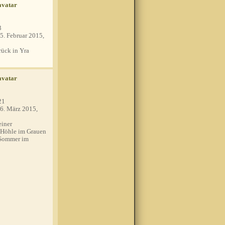
3
5. Februar 2015,
ück in Yra
21
6. März 2015,
einer
 Höhle im Grauen
 Sommer im