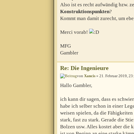
Also ist es recht aufwändig bzw. z
Konstruktionspunkten
?
Kommt man damit zurecht, um eben
Merci vorab!
MFG
Gambler
Re: Die Ingenieure
von
Xancis
» 21. Februar 2019, 23
Hallo Gambler,
ich kann dir sagen, dass es schwie
habe ich selber schon in einer Leg
weisen spielen, da die Fähigkeiten 
stark, fast zu stark. Gerade die St
Bolzen usw. Alles kostet aber die 
ist von Beginn an eine starke käm