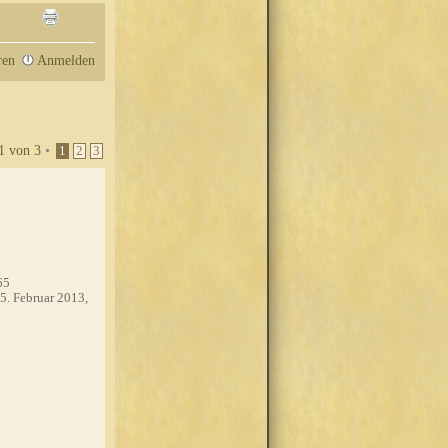
ren
Anmelden
1
von
3
•
1
2
3
65
5. Februar 2013,