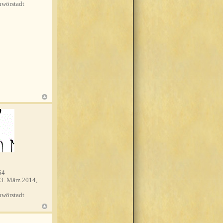
wörstadt
64
3. März 2014,
wörstadt