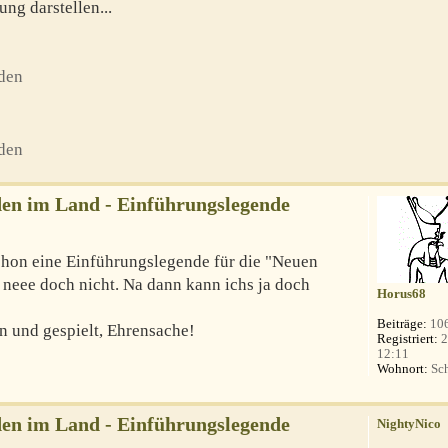
ng darstellen...
den
den
en im Land - Einführungslegende
chon eine Einführungslegende für die "Neuen
neee doch nicht. Na dann kann ichs ja doch
Horus68
Beiträge:
10
n und gespielt, Ehrensache!
Registriert:
2
12:11
Wohnort:
Sch
en im Land - Einführungslegende
NightyNico