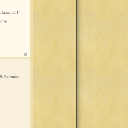
. Januar 2014,
pzig
0. November