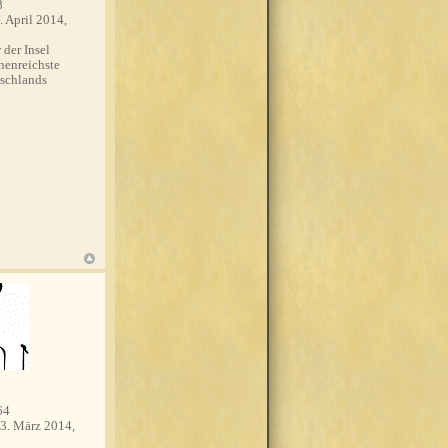
8
. April 2014,
 der Insel
nenreichste
schlands
64
3. März 2014,