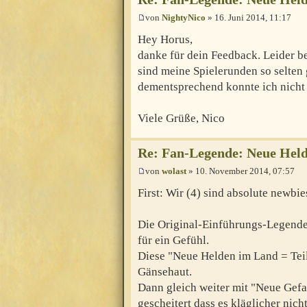
von
NightyNico
» 16. Juni 2014, 11:17
Hey Horus,
danke für dein Feedback. Leider be
sind meine Spielerunden so selten 
dementsprechend konnte ich nicht 
Viele Grüße, Nico
Re: Fan-Legende: Neue Held
von
wolast
» 10. November 2014, 07:57
First: Wir (4) sind absolute newbie
Die Original-Einführungs-Legende 
für ein Gefühl.
Diese "Neue Helden im Land = Teil
Gänsehaut.
Dann gleich weiter mit "Neue Gefa
gescheitert dass es kläglicher nic