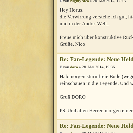
von
NightyNico
» 28. Mai 2014, 17:13
Hey Horus,
die Verwirrung verstehe ich gut, h
und in der Andor-Welt...
Freue mich über konstruktive Rü
Grüße, Nico
Re: Fan-Legende: Neue Held
von
doro
» 28. Mai 2014, 19:36
Hab morgen sturmfreie Bude (weg
reinschauen in die Legende. Und 
Gruß DORO
PS. Und allen Herren morgen eine
Re: Fan-Legende: Neue Held