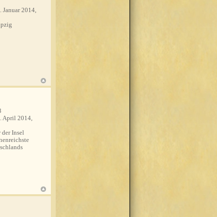
. Januar 2014,
pzig
8
. April 2014,
 der Insel
nenreichste
schlands