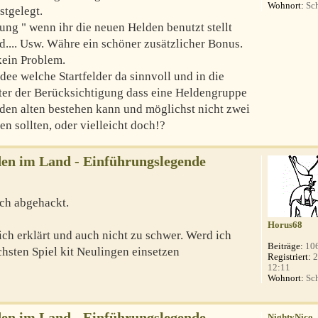
Wohnort:
Sch
stgelegt.
ung " wenn ihr die neuen Helden benutzt stellt
eld.... Usw. Währe ein schöner zusätzlicher Bonus.
 kein Problem.
Idee welche Startfelder da sinnvoll und in die
er der Berücksichtigung dass eine Heldengruppe
den alten bestehen kann und möglichst nicht zwei
en sollten, oder vielleicht doch!?
en im Land - Einführungslegende
uch abgehackt.
Horus68
lich erklärt und auch nicht zu schwer. Werd ich
Beiträge:
10
sten Spiel kit Neulingen einsetzen
Registriert:
2
12:11
Wohnort:
Sch
en im Land - Einführungslegende
NightyNico