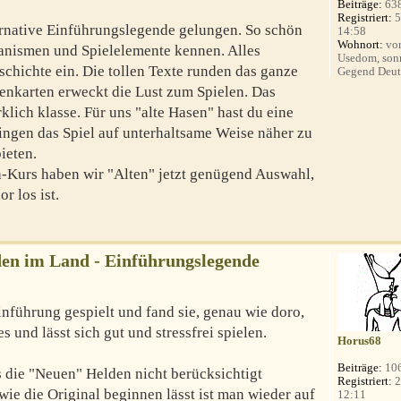
Beiträge:
63
Registriert:
5
lternative Einführungslegende gelungen. So schön
14:58
Wohnort:
vor
anismen und Spielelemente kennen. Alles
Usedom, son
schichte ein. Die tollen Texte runden das ganze
Gegend Deut
enkarten erweckt die Lust zum Spielen. Das
rklich klasse. Für uns "alte Hasen" hast du eine
lingen das Spiel auf unterhaltsame Weise näher zu
ieten.
-Kurs haben wir "Alten" jetzt genügend Auswahl,
r los ist.
en im Land - Einführungslegende
inführung gespielt und fand sie, genau wie doro,
es und lässt sich gut und stressfrei spielen.
Horus68
Beiträge:
10
s die "Neuen" Helden nicht berücksichtigt
Registriert:
2
ie die Original beginnen lässt ist man wieder auf
12:11