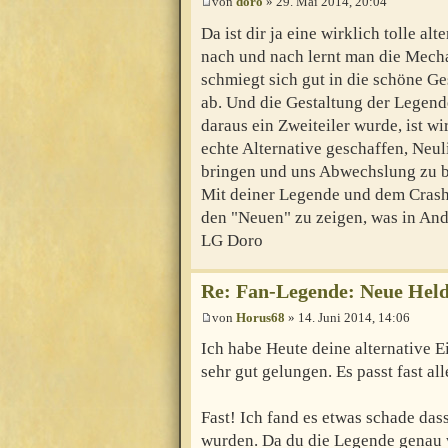
von
doro
» 29. Mai 2014, 20:04
Da ist dir ja eine wirklich tolle a
nach und nach lernt man die Mech
schmiegt sich gut in die schöne Ge
ab. Und die Gestaltung der Legend
daraus ein Zweiteiler wurde, ist wi
echte Alternative geschaffen, Neu
bringen und uns Abwechslung zu b
Mit deiner Legende und dem Crash
den "Neuen" zu zeigen, was in Ando
LG Doro
Re: Fan-Legende: Neue Held
von
Horus68
» 14. Juni 2014, 14:06
Ich habe Heute deine alternative E
sehr gut gelungen. Es passt fast all
Fast! Ich fand es etwas schade das
wurden. Da du die Legende genau w