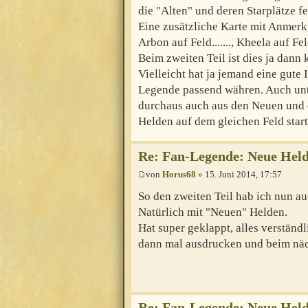
die "Alten" und deren Starplätze fe
Eine zusätzliche Karte mit Anmerk
Arbon auf Feld......., Kheela auf F
Beim zweiten Teil ist dies ja dann
Vielleicht hat ja jemand eine gute 
Legende passend währen. Auch unt
durchaus auch aus den Neuen und 
Helden auf dem gleichen Feld start
Re: Fan-Legende: Neue Held
von
Horus68
» 15. Juni 2014, 17:57
So den zweiten Teil hab ich nun a
Natürlich mit "Neuen" Helden.
Hat super geklappt, alles verständ
dann mal ausdrucken und beim näch
Re: Fan-Legende: Neue Held