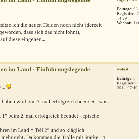
Beiträge:
93
Registriert:
7
14:29
Wohnort:
Lei
sitze ich die neuen Helden noch nicht (derzeit
geworden, dass sich das nicht lohnt),
auf diese eingehen...
en im Land - Einführungslegende
wolast
Beiträge:
0
Registriert:
1
s...
2014, 07:40
haben wir beim 3. mal erfolgreich beendet - was
 1" beim 2. mal erfolgreich beendet - epische
hren im Land = Teil 2" und so kläglich
ht mehr geht. Da kommen die Trolle mit Stärke 14