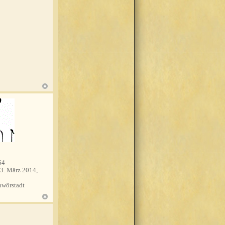
64
3. März 2014,
wörstadt