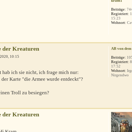
kram1
Beiträge:
74
Registriert:
1
15:23
Wohnort:
Ca
 der Kreaturen
AB von dem
 2020, 10:15
Beiträge:
10
Registriert:
8
17:52
Wohnort:
Irg
 hab ich sie nicht, ich frage mich nur:
Nirgendwo
 der Karte "die Armee wurde entdeckt"?
einen Troll zu besiegen?
 der Kreaturen
Hi Kram,