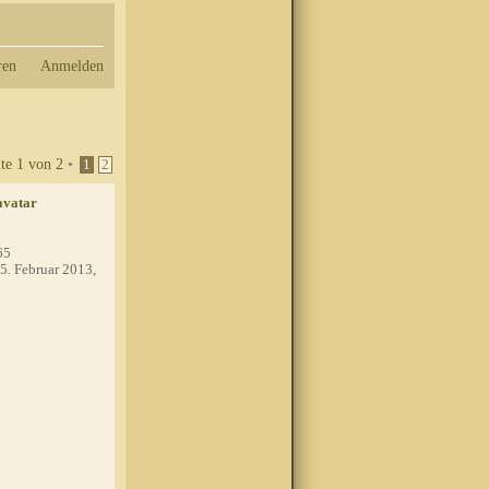
ren
Anmelden
ite
1
von
2
•
1
2
65
5. Februar 2013,