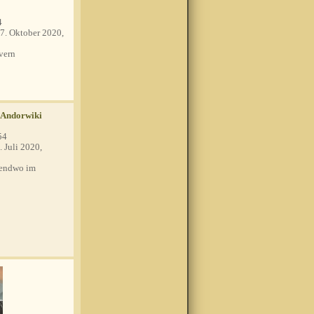
4
7. Oktober 2020,
vern
 Andorwiki
54
. Juli 2020,
endwo im