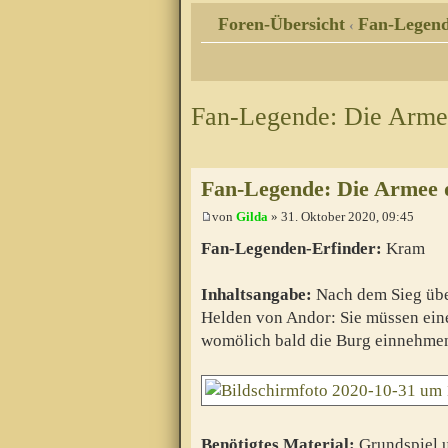
Foren-Übersicht
Fan-Legen
‹
Fan-Legende: Die Arme
Fan-Legende: Die Armee 
von
Gilda
» 31. Oktober 2020, 09:45
Fan-Legenden-Erfinder:
Kram
Inhaltsangabe:
Nach dem Sieg über
Helden von Andor: Sie müssen eine
womölich bald die Burg einnehme
Benötigtes Material:
Grundspiel u