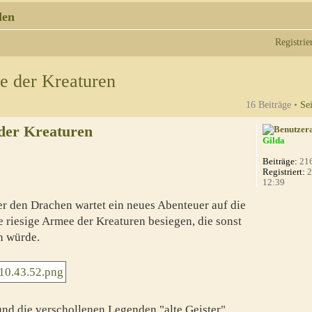
den
Registrie
e der Kreaturen
16 Beiträge •
Se
der Kreaturen
Gilda
Beiträge:
21
Registriert:
2
12:39
 den Drachen wartet ein neues Abenteuer auf die
 riesige Armee der Kreaturen besiegen, die sonst
n würde.
nd die verschollenen Legenden "alte Geister".