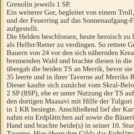
Grenolin jeweils 1 SP.
Ein weiterer Gor, begleitet von einem Troll
und der Feuerring auf das Sonnenaufgang-
aufgestellt.
Die Helden beschlossen, heute heroisch zu 
als Helfer/Retter zu verdingen. So rettete G
Bauern von 24 vor den sich nähernden Kre
brennenden Wald und brachte diesen in die
übergab die beiden TS an Merrik, bevor sie
35 leerte und in ihrer Taverne auf Merriks 
Dieser kaufte sich zunächst vom Skral-Bel
2 SP (8SP), ehe er unter Nutzung der TS auf
den dortigen Maasavi mit Hilfe der Tulgor
in 1 KR besiegte. Anschließend lief der Kar
nahm ein Erdplättchen auf sowie die Bäueri
Hand und brachte beide(s) in seiner 10. Stu
Taverne. Hier übernahm Gilda das Erdplättc