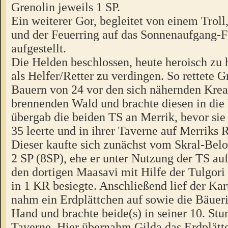
Grenolin jeweils 1 SP.
Ein weiterer Gor, begleitet von einem Troll
und der Feuerring auf das Sonnenaufgang-
aufgestellt.
Die Helden beschlossen, heute heroisch zu 
als Helfer/Retter zu verdingen. So rettete G
Bauern von 24 vor den sich nähernden Kre
brennenden Wald und brachte diesen in die
übergab die beiden TS an Merrik, bevor sie
35 leerte und in ihrer Taverne auf Merriks 
Dieser kaufte sich zunächst vom Skral-Bel
2 SP (8SP), ehe er unter Nutzung der TS auf
den dortigen Maasavi mit Hilfe der Tulgor
in 1 KR besiegte. Anschließend lief der Kar
nahm ein Erdplättchen auf sowie die Bäueri
Hand und brachte beide(s) in seiner 10. Stu
Taverne. Hier übernahm Gilda das Erdplättc