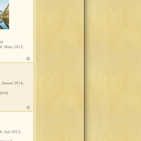
84
0. März 2013,
. Januar 2014,
pzig
6. Juli 2013,