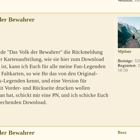
Wohnort:
Do
der Bewahrer
nde "Das Volk der Bewahrer" die Rückmeldung
Mjölnir
r Kartenaufteilung, wie sie hier zum Download
Beiträge:
32
Registriert:
2
 ist, kann ich Euch für alle meine Fan-Legenden
18:50
 Faltkarten, so wie Ihr das von den Original-
s-Legenden kennt, und eine Version für
mit Vorder- und Rückseite drucken wollen
n hat, schickt mir eine PN, und ich schicke Euch
prechenden Download.
der Bewahrer
Bozz