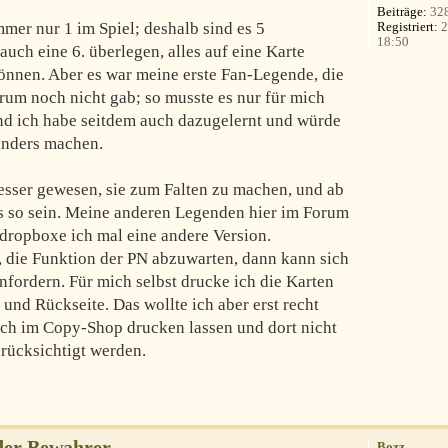
Beiträge:
32
Registriert:
2
mmer nur 1 im Spiel; deshalb sind es 5
18:50
 auch eine 6. überlegen, alles auf eine Karte
önnen. Aber es war meine erste Fan-Legende, die
Forum noch nicht gab; so musste es nur für mich
d ich habe seitdem auch dazugelernt und würde
 anders machen.
besser gewesen, sie zum Falten zu machen, und ab
s so sein. Meine anderen Legenden hier im Forum
 dropboxe ich mal eine andere Version.
r, die Funktion der PN abzuwarten, dann kann sich
anfordern. Für mich selbst drucke ich die Karten
 und Rückseite. Das wollte ich aber erst recht
auch im Copy-Shop drucken lassen und dort nicht
rücksichtigt werden.
der Bewahrer
Bozz