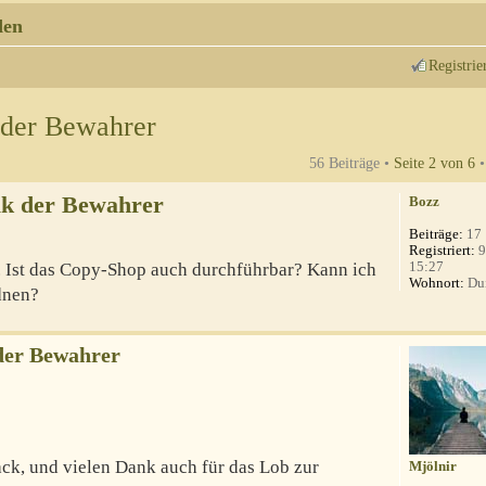
den
Registrie
 der Bewahrer
56 Beiträge •
Seite
2
von
6
lk der Bewahrer
Bozz
Beiträge:
17
Registriert:
9
15:27
. Ist das Copy-Shop auch durchführbar? Kann ich
Wohnort:
Du
rdnen?
der Bewahrer
ack, und vielen Dank auch für das Lob zur
Mjölnir