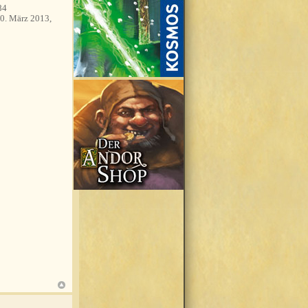
84
0. März 2013,