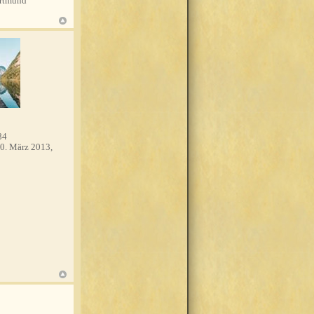
rtmund
84
0. März 2013,