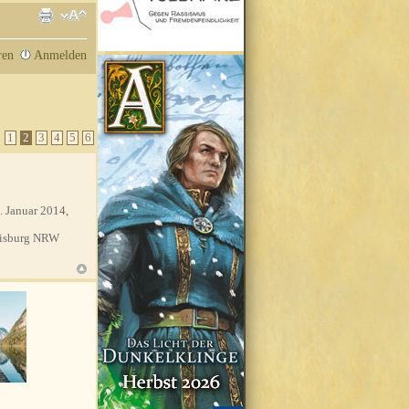
ren
Anmelden
•
1
2
3
4
5
6
. Januar 2014,
isburg NRW