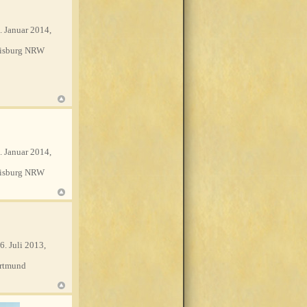
. Januar 2014,
isburg NRW
. Januar 2014,
isburg NRW
6. Juli 2013,
rtmund