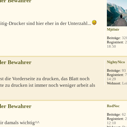
der Bewahrer
eitig-Drucker sind hier eher in der Unterzahl...
Mjölnir
Beiträge:
32
Registriert:
2
18:50
der Bewahrer
NightyNico
Beiträge:
93
Registriert:
7
st die Vorderseite zu drucken, das Blatt noch
14:29
Wohnort:
Lei
te zu drucken ist immer noch weniger arbeit als
der Bewahrer
RodNoc
Beiträge:
62
Registriert:
2
ir damals wichtig^^
12:10