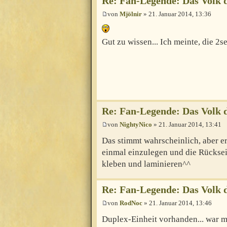
Re: Fan-Legende: Das Volk 
von
Mjölnir
» 21. Januar 2014, 13:36
Gut zu wissen... Ich meinte, die 2s
Re: Fan-Legende: Das Volk 
von
NightyNico
» 21. Januar 2014, 13:41
Das stimmt wahrscheinlich, aber er
einmal einzulegen und die Rücksei
kleben und laminieren^^
Re: Fan-Legende: Das Volk 
von
RodNoc
» 21. Januar 2014, 13:46
Duplex-Einheit vorhanden... war m