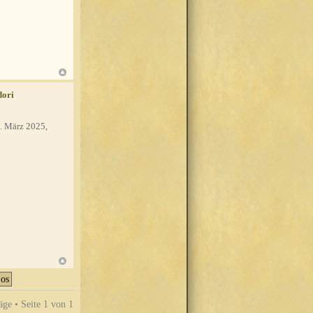
dori
. März 2025,
äge • Seite
1
von
1