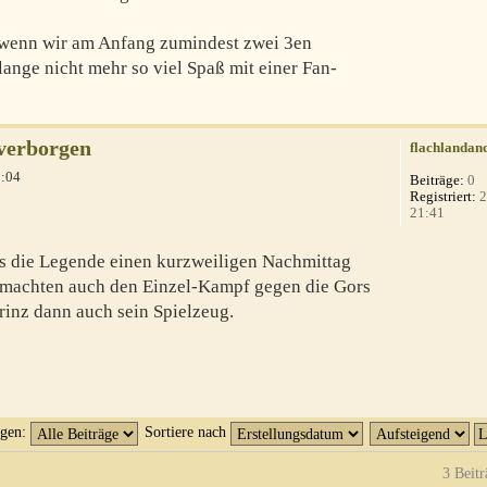
 wenn wir am Anfang zumindest zwei 3en
lange nicht mehr so viel Spaß mit einer Fan-
verborgen
flachlandan
1:04
Beiträge:
0
Registriert:
2
21:41
ns die Legende einen kurzweiligen Nachmittag
5 machten auch den Einzel-Kampf gegen die Gors
Prinz dann auch sein Spielzeug.
igen:
Sortiere nach
3 Beitr