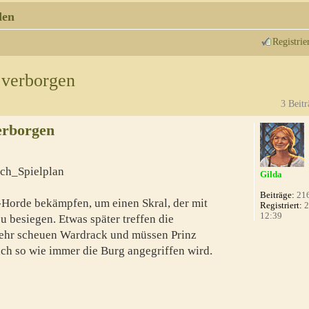
den
Registrie
 verborgen
3 Beitr
erborgen
ch_Spielplan
Gilda
Beiträge:
21
Horde bekämpfen, um einen Skral, der mit
Registriert:
2
12:39
u besiegen. Etwas später treffen die
ehr scheuen Wardrack und müssen Prinz
ich so wie immer die Burg angegriffen wird.