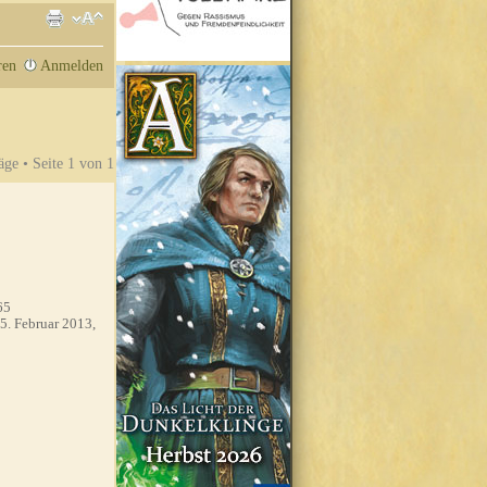
ren
Anmelden
äge • Seite
1
von
1
65
5. Februar 2013,