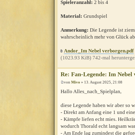
Spieleranzahl:
2 bis 4
Material:
Grundspiel
Anmerkung:
Die Legende ist zieml
wahrscheinlich mehr von Glück ab
Andor_Im Nebel verborgen.pdf
(1023.93 KiB) 742-mal herunterge
Re: Fan-Legende: Im Nebel 
von
Mivo
» 13. August 2025, 21:08
Hallo Alles_nach_Spielplan,
diese Legende haben wir aber so w
- Direkt am Anfang eine 1 und eine
- Kämpfe liefen echt mies. Heilkr
wodurch Thorald echt langsam war
- Am Ende lag zumindest die gefor