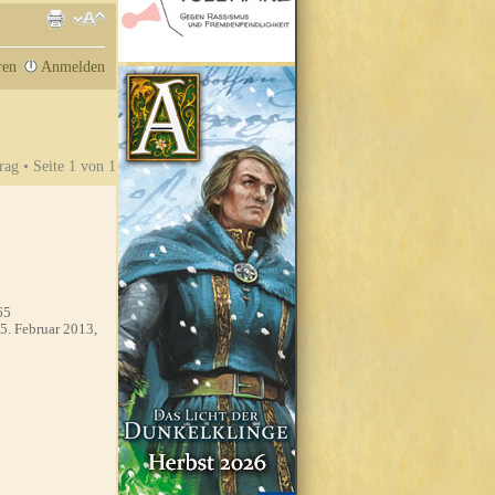
ren
Anmelden
rag • Seite
1
von
1
65
5. Februar 2013,