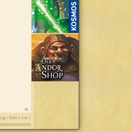
rag • Seite
1
von
1