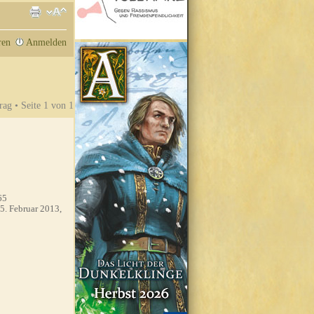
ren
Anmelden
rag • Seite
1
von
1
65
5. Februar 2013,