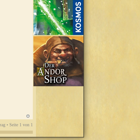
rag • Seite
1
von
1