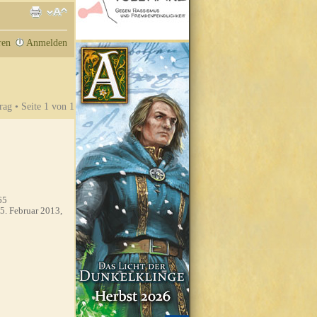
ren
Anmelden
rag • Seite
1
von
1
65
5. Februar 2013,