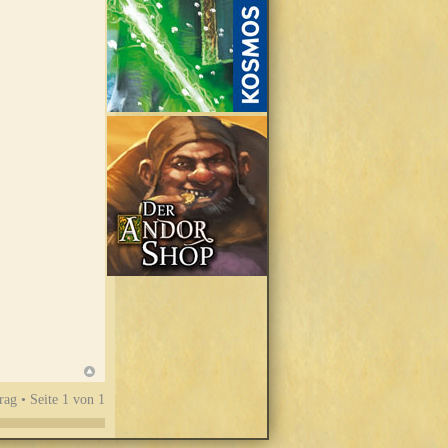
rag • Seite
1
von
1