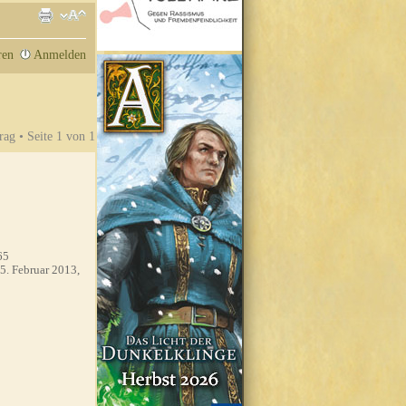
ren
Anmelden
rag • Seite
1
von
1
65
5. Februar 2013,