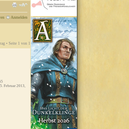
ren
Anmelden
rag • Seite
1
von
1
65
5. Februar 2013,