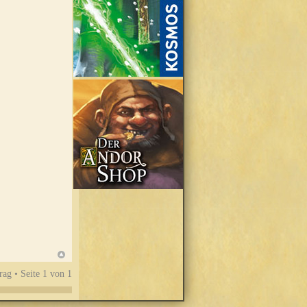
rag • Seite
1
von
1