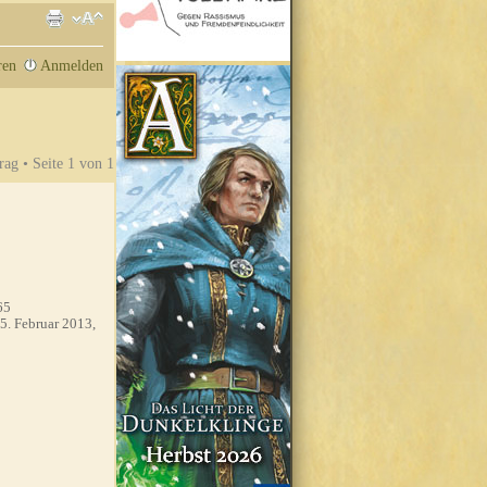
ren
Anmelden
rag • Seite
1
von
1
65
5. Februar 2013,