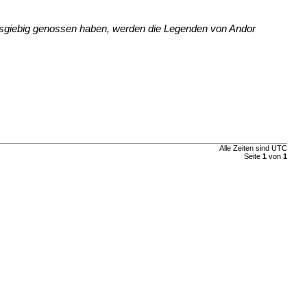
ausgiebig genossen haben, werden die Legenden von Andor
Alle Zeiten sind UTC
Seite
1
von
1