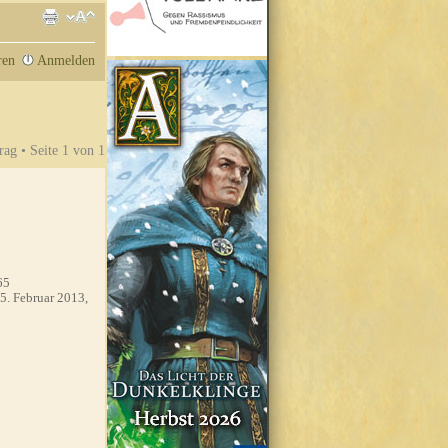
ren
Anmelden
rag • Seite
1
von
1
65
5. Februar 2013,