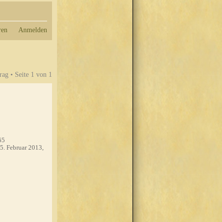
ren
Anmelden
rag • Seite
1
von
1
65
5. Februar 2013,