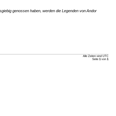
ausgiebig genossen haben, werden die Legenden von Andor
Alle Zeiten sind UTC
Seite
1
von
1