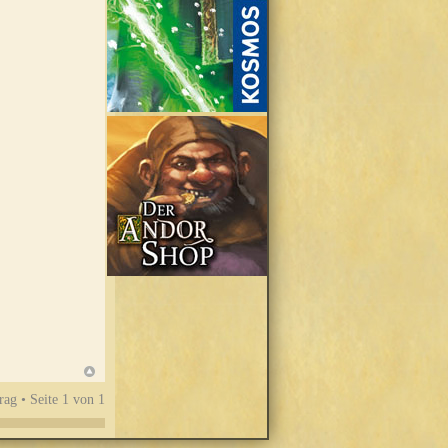
rag • Seite
1
von
1