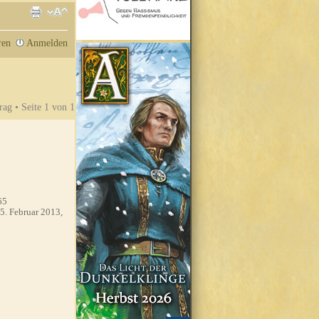
ren
Anmelden
rag • Seite
1
von
1
65
5. Februar 2013,