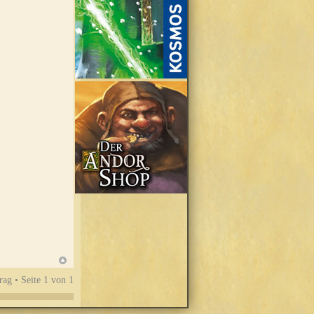
rag • Seite
1
von
1