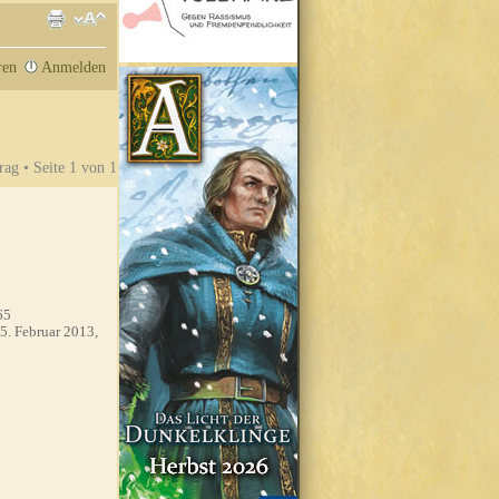
ren
Anmelden
rag • Seite
1
von
1
65
5. Februar 2013,