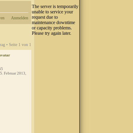
ren
Anmelden
rag • Seite
1
von
1
65
5. Februar 2013,