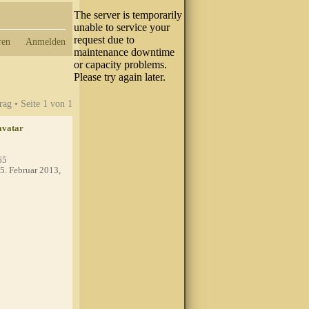
ren
Anmelden
rag • Seite
1
von
1
65
5. Februar 2013,