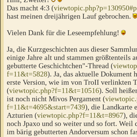
Das macht 4:3 (
viewtopic.php?p=130950#
hast meinen dreijährigen Lauf gebrochen.
Vielen Dank für die Leseempfehlung!
Ja, die Kurzgeschichten aus dieser Sammlu
einige Jahre alt und stammen größtenteils 
gebutterte Geschichtchen"-Thread (
viewtop
f=11&t=5828
). Ja, das aktuelle Dokument h
erste Version, wie im von TroII verlinkten 
(
viewtopic.php?f=11&t=10516
). Soll heiß
ist noch nicht Mivos Pergament (
viewtopic
f=11&t=4695&start=7439
), die Landkarte 
Azturien (
viewtopic.php?f=11&t=8967
), d
noch Jpaxo und so weiter und so fort. Weil 
im bärig gebutterten Andorversum schon fas