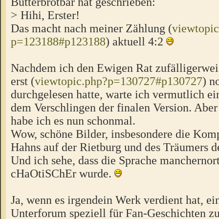
Butterbrotbär hat geschrieben:
> Hihi, Erster!
Das macht nach meiner Zählung (
viewtopic
p=123188#p123188
) aktuell 4:2
Nachdem ich den Ewigen Rat zufälligerwei
erst (
viewtopic.php?p=130727#p130727
) n
durchgelesen hatte, warte ich vermutlich ei
dem Verschlingen der finalen Version. Aber
habe ich es nun schonmal.
Wow, schöne Bilder, insbesondere die Komp
Hahns auf der Rietburg und des Träumers d
Und ich sehe, dass die Sprache manchernor
cHaOtiSChEr wurde.
Ja, wenn es irgendein Werk verdient hat, ei
Unterforum speziell für Fan-Geschichten zu 