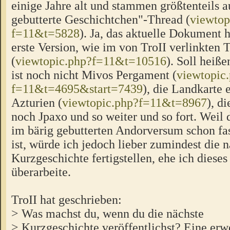
einige Jahre alt und stammen größtenteils 
gebutterte Geschichtchen"-Thread (
viewtop
f=11&t=5828
). Ja, das aktuelle Dokument h
erste Version, wie im von TroII verlinkten 
(
viewtopic.php?f=11&t=10516
). Soll heiß
ist noch nicht Mivos Pergament (
viewtopic
f=11&t=4695&start=7439
), die Landkarte 
Azturien (
viewtopic.php?f=11&t=8967
), d
noch Jpaxo und so weiter und so fort. Weil 
im bärig gebutterten Andorversum schon fas
ist, würde ich jedoch lieber zumindest die 
Kurzgeschichte fertigstellen, ehe ich dies
überarbeite.
TroII hat geschrieben:
> Was machst du, wenn du die nächste
> Kurzgeschichte veröffentlichst? Eine erwe