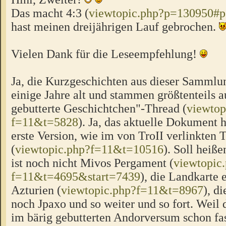
Das macht 4:3 (
viewtopic.php?p=130950#
hast meinen dreijährigen Lauf gebrochen.
Vielen Dank für die Leseempfehlung!
Ja, die Kurzgeschichten aus dieser Sammlu
einige Jahre alt und stammen größtenteils 
gebutterte Geschichtchen"-Thread (
viewtop
f=11&t=5828
). Ja, das aktuelle Dokument h
erste Version, wie im von TroII verlinkten 
(
viewtopic.php?f=11&t=10516
). Soll heiß
ist noch nicht Mivos Pergament (
viewtopic
f=11&t=4695&start=7439
), die Landkarte 
Azturien (
viewtopic.php?f=11&t=8967
), d
noch Jpaxo und so weiter und so fort. Weil 
im bärig gebutterten Andorversum schon fas