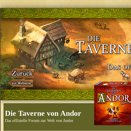
Die Taverne von Andor
Das offizielle Forum zur Welt von Andor