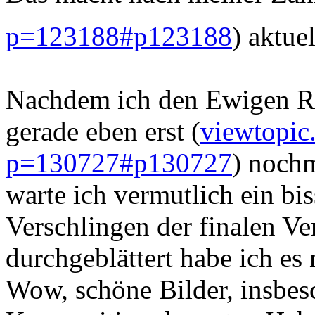
p=123188#p123188
) aktue
Nachdem ich den Ewigen Ra
gerade eben erst (
viewtopic
p=130727#p130727
) nochm
warte ich vermutlich ein bi
Verschlingen der finalen Ve
durchgeblättert habe ich es
Wow, schöne Bilder, insbes