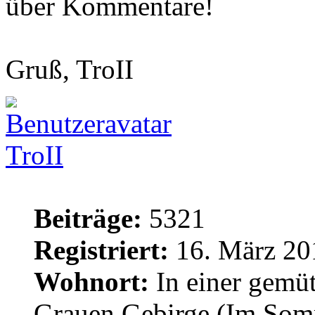
über Kommentare!
Gruß, TroII
TroII
Beiträge:
5321
Registriert:
16. März 20
Wohnort:
In einer gemü
Grauen Gebirge (Im Som