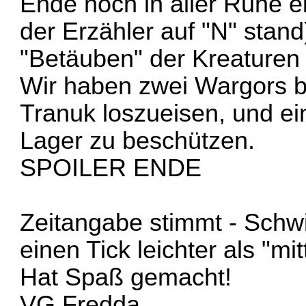
Ende noch in aller Ruhe ei
der Erzähler auf "N" sta
"Betäuben" der Kreaturen f
Wir haben zwei Wargors b
Tranuk loszueisen, und e
Lager zu beschützen.
SPOILER ENDE
Zeitangabe stimmt - Schwi
einen Tick leichter als "mi
Hat Spaß gemacht!
VG Fredda