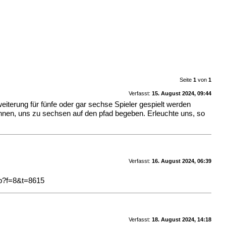
Seite
1
von
1
Verfasst:
15. August 2024, 09:44
eiterung für fünfe oder gar sechse Spieler gespielt werden
önnen, uns zu sechsen auf den pfad begeben. Erleuchte uns, so
Verfasst:
16. August 2024, 06:39
hp?f=8&t=8615
Verfasst:
18. August 2024, 14:18