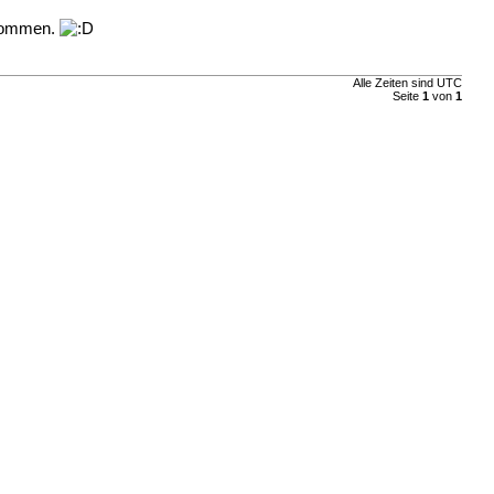
llkommen.
Alle Zeiten sind UTC
Seite
1
von
1