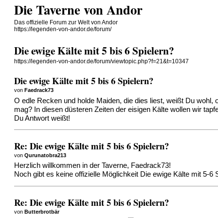
Die Taverne von Andor
Das offizielle Forum zur Welt von Andor
https://legenden-von-andor.de/forum/
Die ewige Kälte mit 5 bis 6 Spielern?
https://legenden-von-andor.de/forum/viewtopic.php?f=21&t=10347
Die ewige Kälte mit 5 bis 6 Spielern?
von
Faedrack73
O edle Recken und holde Maiden, die dies liest, weißt Du wohl, 
mag? In diesen düsteren Zeiten der eisigen Kälte wollen wir ta
Du Antwort weißt!
Re: Die ewige Kälte mit 5 bis 6 Spielern?
von
Qurunatobra213
Herzlich willkommen in der Taverne, Faedrack73!
Noch gibt es keine offizielle Möglichkeit Die ewige Kälte mit 5-6 
Re: Die ewige Kälte mit 5 bis 6 Spielern?
von
Butterbrotbär