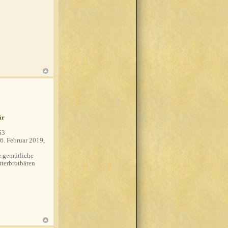
är
53
6. Februar 2019,
 gemütliche
tterbrotbären