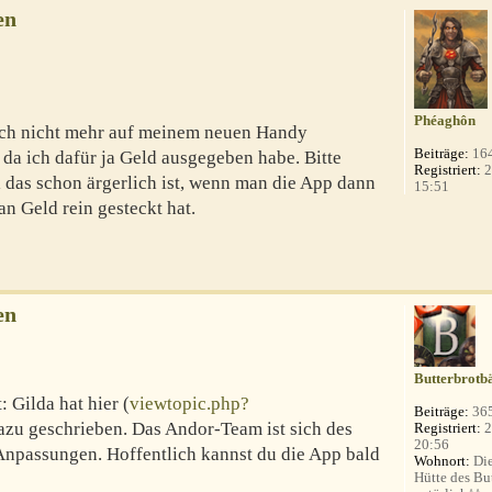
en
Phéaghôn
uch nicht mehr auf meinem neuen Handy
Beiträge:
16
, da ich dafür ja Geld ausgegeben habe. Bitte
Registriert:
2
l das schon ärgerlich ist, wenn man die App dann
15:51
n Geld rein gesteckt hat.
en
Butterbrotb
: Gilda hat hier (
viewtopic.php?
Beiträge:
36
dazu geschrieben. Das Andor-Team ist sich des
Registriert:
2
20:56
Anpassungen. Hoffentlich kannst du die App bald
Wohnort:
Die
Hütte des Bu