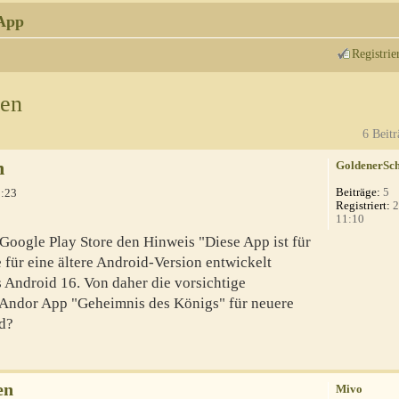
App
Registrie
nen
6 Beitr
n
GoldenerSch
Beiträge:
5
2:23
Registriert:
2
11:10
oogle Play Store den Hinweis "Diese App ist für
e für eine ältere Android-Version entwickelt
ts Android 16. Von daher die vorsichtige
ie Andor App "Geheimnis des Königs" für neuere
d?
en
Mivo