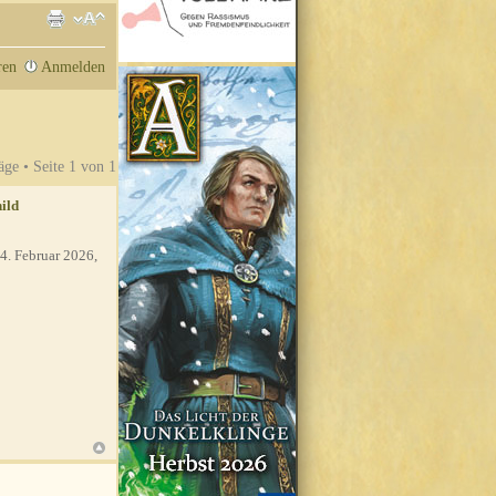
ren
Anmelden
äge • Seite
1
von
1
ild
4. Februar 2026,