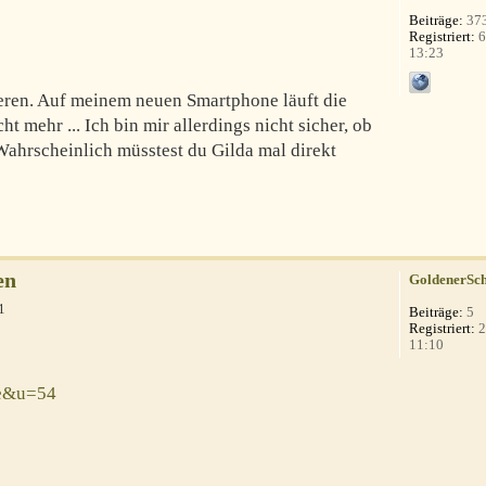
Beiträge:
37
Registriert:
6
13:23
eren. Auf meinem neuen Smartphone läuft die
 mehr ... Ich bin mir allerdings nicht sicher, ob
ahrscheinlich müsstest du Gilda mal direkt
en
GoldenerSch
1
Beiträge:
5
Registriert:
2
11:10
le&u=54