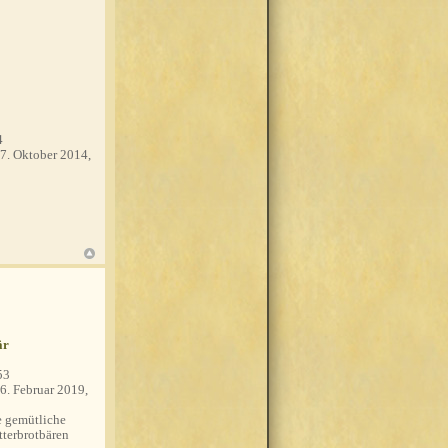
4
7. Oktober 2014,
är
53
6. Februar 2019,
 gemütliche
tterbrotbären