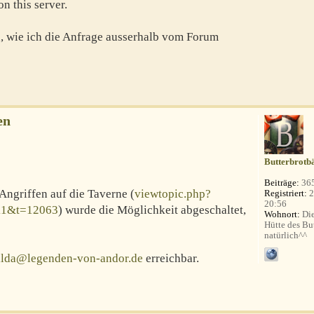
n this server.
u, wie ich die Anfrage ausserhalb vom Forum
en
Butterbrotb
Beiträge:
36
griffen auf die Taverne (
viewtopic.php?
Registriert:
2
20:56
=11&t=12063
) wurde die Möglichkeit abgeschaltet,
Wohnort:
Die
Hütte des Bu
natürlich^^
ilda@legenden-von-andor.de
erreichbar.