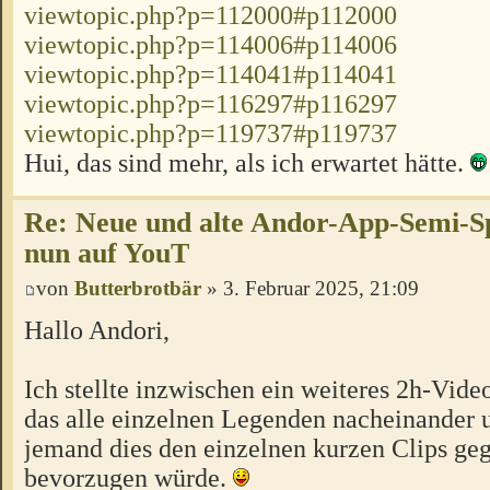
viewtopic.php?p=112000#p112000
viewtopic.php?p=114006#p114006
viewtopic.php?p=114041#p114041
viewtopic.php?p=116297#p116297
viewtopic.php?p=119737#p119737
Hui, das sind mehr, als ich erwartet hätte.
Re: Neue und alte Andor-App-Semi-S
nun auf YouT
von
Butterbrotbär
» 3. Februar 2025, 21:09
Hallo Andori,
Ich stellte inzwischen ein weiteres 2h-Vid
das alle einzelnen Legenden nacheinander u
jemand dies den einzelnen kurzen Clips ge
bevorzugen würde.