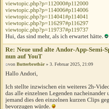
viewtopic.php?p=112000#p112000
viewtopic.php?p=114006#p114006
viewtopic.php?p=114041#p114041
viewtopic.php?p=116297#p116297
viewtopic.php?p=119737#p119737
Hui, das sind mehr, als ich erwartet hätte.
Re: Neue und alte Andor-App-Semi-S
nun auf YouT
von
Butterbrotbär
» 3. Februar 2025, 21:09
Hallo Andori,
Ich stellte inzwischen ein weiteres 2h-Vid
das alle einzelnen Legenden nacheinander u
jemand dies den einzelnen kurzen Clips ge
bevorzugen würde.