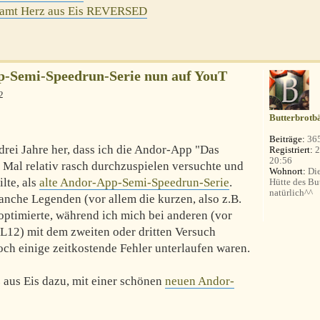
samt Herz aus Eis REVERSED
p-Semi-Speedrun-Serie nun auf YouT
2
Butterbrotb
Beiträge:
36
 drei Jahre her, dass ich die Andor-App "Das
Registriert:
2
20:56
Mal relativ rasch durchzuspielen versuchte und
Wohnort:
Die
ilte, als
alte Andor-App-Semi-Speedrun-Serie
.
Hütte des Bu
natürlich^^
anche Legenden (vor allem die kurzen, also z.B.
optimierte, während ich mich bei anderen (vor
 L12) mit dem zweiten oder dritten Versuch
och einige zeitkostende Fehler unterlaufen waren.
 aus Eis dazu, mit einer schönen
neuen Andor-