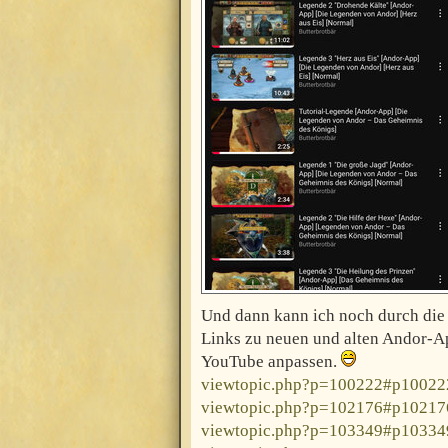
Und dann kann ich noch durch die 
Links zu neuen und alten Andor-
YouTube anpassen.
viewtopic.php?p=100222#p10022
viewtopic.php?p=102176#p10217
viewtopic.php?p=103349#p10334