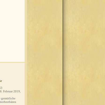
är
53
6. Februar 2019,
 gemütliche
tterbrotbären