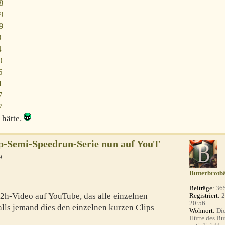
8
9
9
9
4
0
6
1
7
7
 hätte.
p-Semi-Speedrun-Serie nun auf YouT
9
Butterbrotb
Beiträge:
36
s 2h-Video auf YouTube, das alle einzelnen
Registriert:
2
20:56
lls jemand dies den einzelnen kurzen Clips
Wohnort:
Die
Hütte des Bu