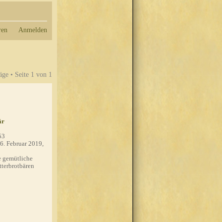
ren
Anmelden
äge • Seite
1
von
1
är
53
6. Februar 2019,
 gemütliche
tterbrotbären