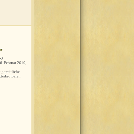
är
53
6. Februar 2019,
 gemütliche
tterbrotbären