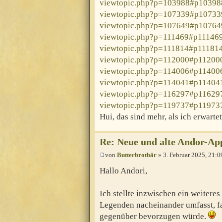
viewtopic.php?p=103988#p10398
viewtopic.php?p=107339#p10733
viewtopic.php?p=107649#p10764
viewtopic.php?p=111469#p11146
viewtopic.php?p=111814#p11181
viewtopic.php?p=112000#p11200
viewtopic.php?p=114006#p11400
viewtopic.php?p=114041#p11404
viewtopic.php?p=116297#p11629
viewtopic.php?p=119737#p11973
Hui, das sind mehr, als ich erwartet
Re: Neue und alte Andor-Ap
von
Butterbrotbär
» 3. Februar 2025, 21:0
Hallo Andori,
Ich stellte inzwischen ein weitere
Legenden nacheinander umfasst, fa
gegenüber bevorzugen würde.