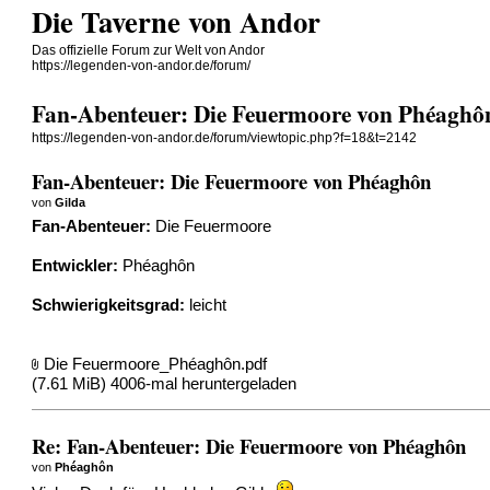
Die Taverne von Andor
Das offizielle Forum zur Welt von Andor
https://legenden-von-andor.de/forum/
Fan-Abenteuer: Die Feuermoore von Phéaghô
https://legenden-von-andor.de/forum/viewtopic.php?f=18&t=2142
Fan-Abenteuer: Die Feuermoore von Phéaghôn
von
Gilda
Fan-Abenteuer:
Die Feuermoore
Entwickler:
Phéaghôn
Schwierigkeitsgrad:
leicht
Die Feuermoore_Phéaghôn.pdf
(7.61 MiB) 4006-mal heruntergeladen
Re: Fan-Abenteuer: Die Feuermoore von Phéaghôn
von
Phéaghôn