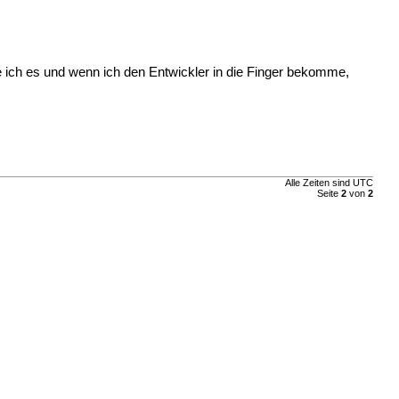
 ich es und wenn ich den Entwickler in die Finger bekomme,
Alle Zeiten sind UTC
Seite
2
von
2