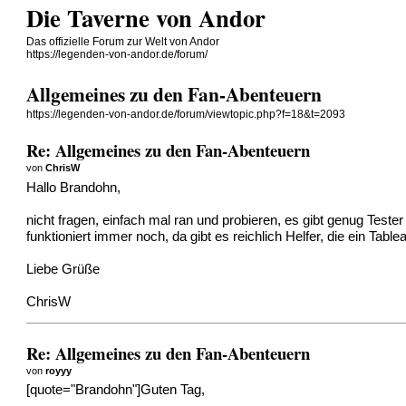
Die Taverne von Andor
Das offizielle Forum zur Welt von Andor
https://legenden-von-andor.de/forum/
Allgemeines zu den Fan-Abenteuern
https://legenden-von-andor.de/forum/viewtopic.php?f=18&t=2093
Re: Allgemeines zu den Fan-Abenteuern
von
ChrisW
Hallo Brandohn,
nicht fragen, einfach mal ran und probieren, es gibt genug Tes
funktioniert immer noch, da gibt es reichlich Helfer, die ein Ta
Liebe Grüße
ChrisW
Re: Allgemeines zu den Fan-Abenteuern
von
royyy
[quote="Brandohn"]Guten Tag,