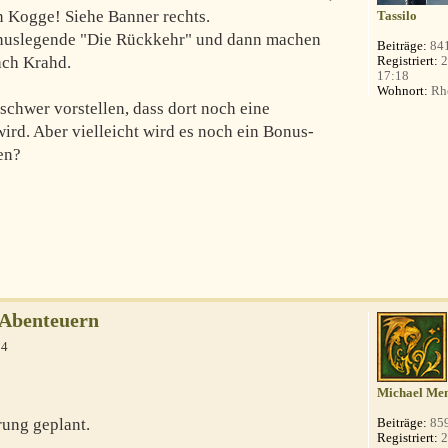
n Kogge! Siehe Banner rechts.
Tassilo
nuslegende "Die Rückkehr" und dann machen
Beiträge:
84
Registriert:
2
ach Krahd.
17:18
Wohnort:
Rhe
schwer vorstellen, dass dort noch eine
rd. Aber vielleicht wird es noch ein Bonus-
en?
-Abenteuern
04
Michael Men
rung geplant.
Beiträge:
85
Registriert:
2