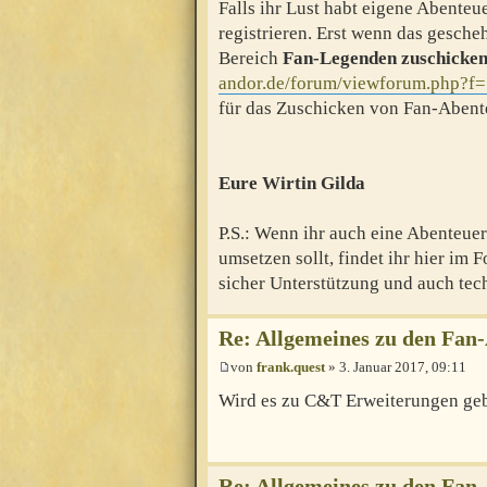
Falls ihr Lust habt eigene Abenteu
registrieren. Erst wenn das gescheh
Bereich
Fan-Legenden zuschicke
andor.de/forum/viewforum.php?f
für das Zuschicken von Fan-Abent
Eure Wirtin Gilda
P.S.: Wenn ihr auch eine Abenteuer-
umsetzen sollt, findet ihr hier im
sicher Unterstützung und auch tech
Re: Allgemeines zu den Fan
von
frank.quest
» 3. Januar 2017, 09:11
Wird es zu C&T Erweiterungen ge
Re: Allgemeines zu den Fan