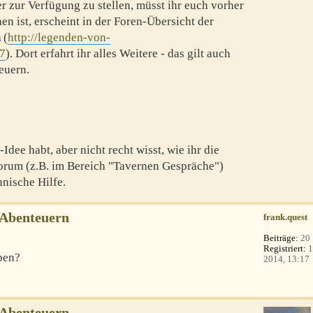
er zur Verfügung zu stellen, müsst ihr euch vorher
en ist, erscheint in der Foren-Übersicht der
n
(
http://legenden-von-
=7
). Dort erfahrt ihr alles Weitere - das gilt auch
euern.
Idee habt, aber nicht recht wisst, wie ihr die
 Forum (z.B. im Bereich "Tavernen Gespräche")
nische Hilfe.
-Abenteuern
frank.quest
Beiträge:
20
Registriert:
1
ben?
2014, 13:17
-Abenteuern