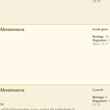
18:19
-Abenteuern
frank.quest
Beiträge:
20
Registriert:
1
2014, 13:17
-Abenteuern
Laurob
Beiträge:
0
Registriert:
1
en.
11:25
n
gilda@legenden-von-andor.de
schicken:?: