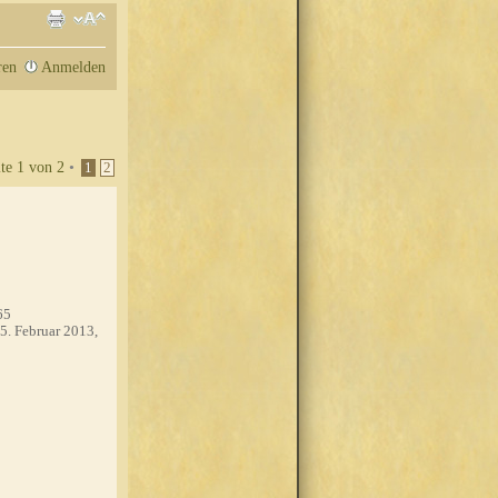
ren
Anmelden
ite
1
von
2
•
1
2
65
5. Februar 2013,