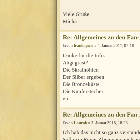
Viele Grüße
Micha
Re: Allgemeines zu den Fan
von
frank.quest
» 4. Januar 2017, 07:18
Danke für die Info.
Abgegrast?
Die Skralhöhlen
Der Silber ergeben
Die Bronzeküste
Die Kupferstecher
etc
Re: Allgemeines zu den Fan
von
Laurob
» 3. Januar 2018, 18:23
Ich hab das nicht so ganz verstand
Soll man Bonus Abenteuer auch a