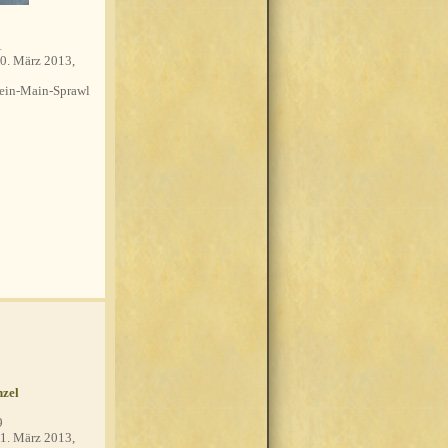
1
0. März 2013,
in-Main-Sprawl
zel
9
1. März 2013,