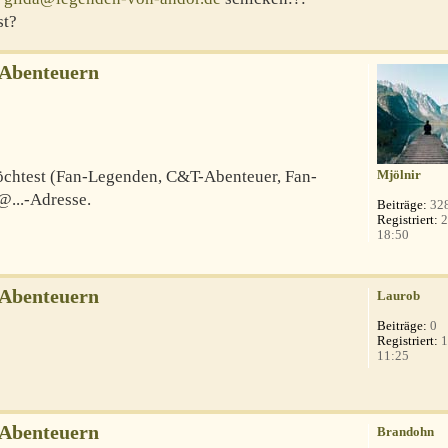
st?
-Abenteuern
 möchtest (Fan-Legenden, C&T-Abenteuer, Fan-
Mjölnir
@...-Adresse.
Beiträge:
32
Registriert:
2
18:50
-Abenteuern
Laurob
Beiträge:
0
Registriert:
1
11:25
-Abenteuern
Brandohn