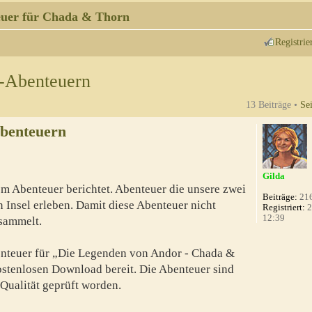
uer für Chada & Thorn
Registrie
n-Abenteuern
13 Beiträge •
Se
Abenteuern
Gilda
m Abenteuer berichtet. Abenteuer die unsere zwei
Beiträge:
21
 Insel erleben. Damit diese Abenteuer nicht
Registriert:
2
12:39
esammelt.
benteuer für „Die Legenden von Andor - Chada &
ostenlosen Download bereit. Die Abenteuer sind
 Qualität geprüft worden.