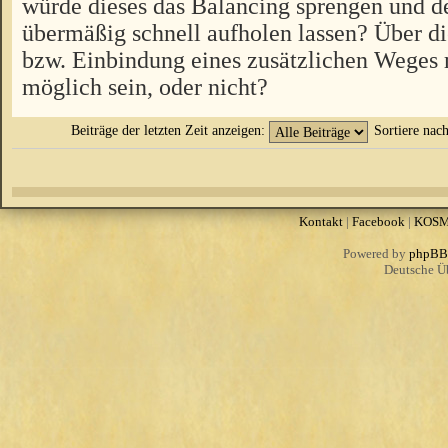
würde dieses das Balancing sprengen und d
übermäßig schnell aufholen lassen? Über 
bzw. Einbindung eines zusätzlichen Weges 
möglich sein, oder nicht?
Beiträge der letzten Zeit anzeigen:
Sortiere nac
Kontakt
|
Facebook
|
KOS
Powered by
phpBB
Deutsche Ü