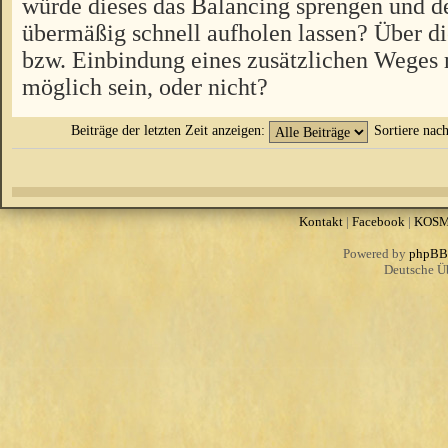
würde dieses das Balancing sprengen und d
übermäßig schnell aufholen lassen? Über 
bzw. Einbindung eines zusätzlichen Weges 
möglich sein, oder nicht?
Beiträge der letzten Zeit anzeigen:
Sortiere nac
Kontakt
|
Facebook
|
KOS
Powered by
phpBB
Deutsche Ü